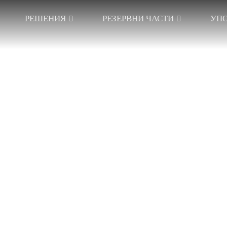
РЕШЕНИЯ
РЕЗЕРВНИ ЧАСТИ
УПО
АРДОВА
ЕДИНИЧНА ИГЛЕНА
ДИСТАНЦИОН
ЕЛА
БАРА
ТЕКСТИЛНИ ИЗ
ТЕЛА ОТ
ДВОЙНА ИГЛЕНА
ЖАКАРДОВ
АЩА ПЛОЧА
БАРА
ДИСТАНЦИОНЕР