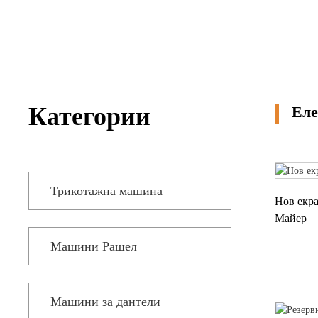
ТРИКО ЗА
МНО
ХАВЛИЕНИ КЪРПИ
ЕЛЕК
Категории
Еле
Трикотажна машина
Нов екра
Майер
Машини Рашел
Машини за дантели