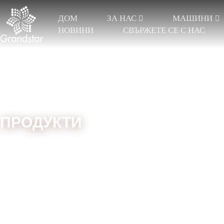
ДОМ
ЗА НАС
МАШИНИ
НОВИНИ
СВЪРЖЕТЕ СЕ С НАС
ПРОДУКТИ
Дом
Резервни части
Електронни резервни части
ЕЛАСТИЧЕН РАШЕЛ
ТРИКО С 2 ПРЪТА
ЖАКАРД РАШЕЛ
ЖАК
ТРИКО С 3 ПРЪТА
ЖАКАРДОВА ЗАВЕСА
ДАНТ
ТРИКО 4 БАРА И ОЩЕ
ДАН
ТРИКО С ЖАКАРД
ПАД