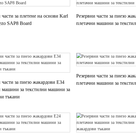
 части за плетене на основи Karl
Резервни части за пиезо жа
ezo SAP8 Board
плетачни машини за тексти
Резервни части за пиезо жа
 части за пиезо жакардови E34
плетачни машини за тексти
и машини за текстилни машини за
ви тъкани