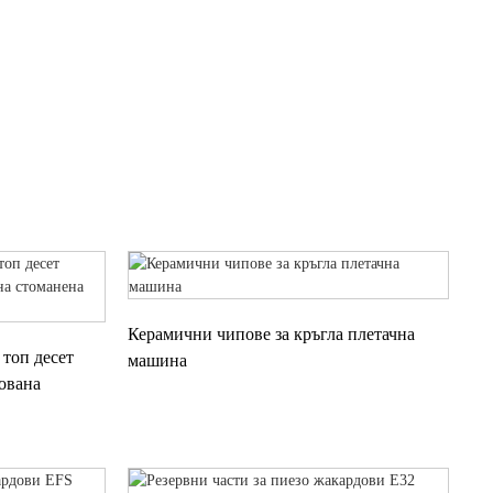
RS С ВМЪКВАНЕ НА
РАЗДЕЛЯНЕ НА
ВЪТЪК
ДЕФОРМАЦИЯТА
ЮШ
Керамични чипове за кръгла плетачна
топ десет
машина
ована