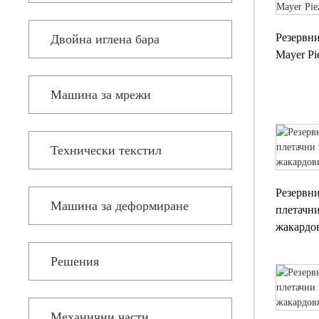
Резервни
Двойна иглена бара
Mayer Pi
Машина за мрежи
Технически текстил
Резервни
Машина за деформиране
плетачн
жакардо
Решения
Механични части