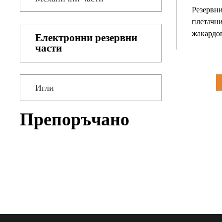
Резервни
плетачн
жакардо
Електронни резервни
части
Игли
Препоръчано