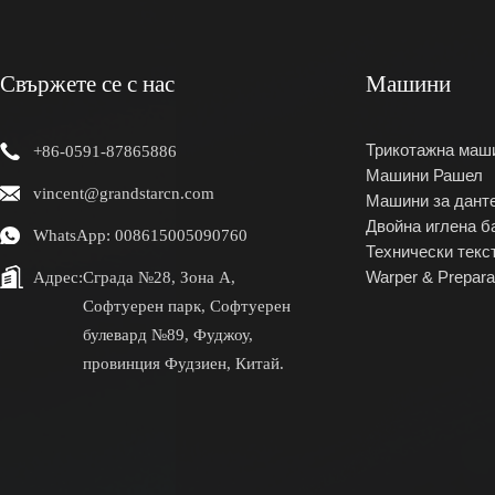
Свържете се с нас
Машини
Трикотажна маш
+86-0591-87865886
Машини Рашел
vincent@grandstarcn.com
Машини за дант
Двойна иглена б
WhatsApp: 008615005090760
Технически текс
Адрес:
Сграда №28, Зона А,
Warper & Prepara
Софтуерен парк, Софтуерен
булевард №89, Фуджоу,
провинция Фудзиен, Китай.