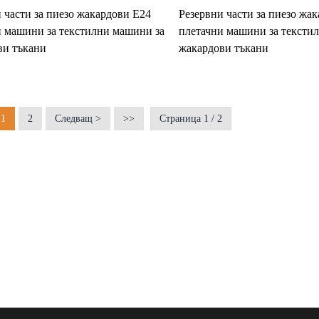
 части за пиезо жакардови E24
Резервни части за пиезо жа
и машини за текстилни машини за
плетачни машини за тексти
ви тъкани
жакардови тъкани
1
2
Следващ >
>>
Страница 1 / 2