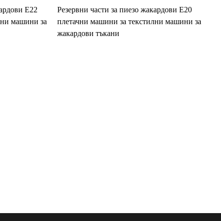
кардови E22
Резервни части за пиезо жакардови E20
лни машини за
плетачни машини за текстилни машини за
жакардови тъкани