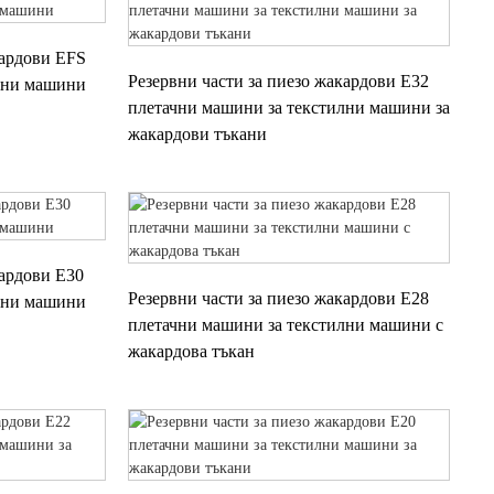
кардови EFS
Резервни части за пиезо жакардови E32
лни машини
плетачни машини за текстилни машини за
жакардови тъкани
кардови E30
Резервни части за пиезо жакардови E28
лни машини
плетачни машини за текстилни машини с
жакардова тъкан