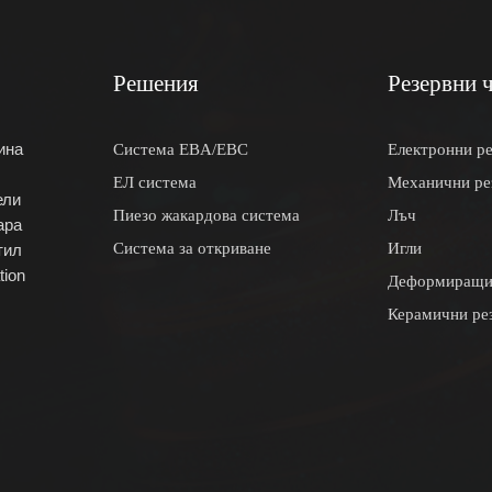
Решения
Резервни 
ина
Система EBA/EBC
Електронни ре
ЕЛ система
Механични ре
ели
Пиезо жакардова система
Лъч
ара
Система за откриване
Игли
тил
tion
Деформиращи
Керамични ре