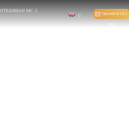
ТРЕБЯВАН MC
СВЪРЖЕТЕ СЕ С
НАС
НИ
ЗАЛЕПВАНЕ НА
ДИРЕКТНО
ДЕЛИЯ
ШЕВОВЕ
ДЕФОРМИРАНЕ
HKS С ВМЪКВАНЕ
ИЗКРИВЯВАНЕ НА
НА ВЪТЪК
СПАНДЕКС