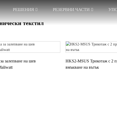
РЕШЕНИЯ
РЕЗЕРВНИ ЧАСТИ
УПО
нически текстил
за залепване на шев
HKS2-MSUS Трикотаж с 2 п
aliwatt
вмъкване на вътък
АРДОВА
ЕДИНИЧНА ИГЛЕНА
ДИСТАНЦИОН
ЕЛА
БАРА
ТЕКСТИЛНИ ИЗ
ТЕЛА ОТ
ДВОЙНА ИГЛЕНА
ЖАКАРДОВ
АЩА ПЛОЧА
БАРА
ДИСТАНЦИОНЕР