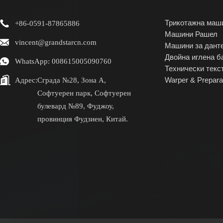
Трикотажна маш
+86-0591-87865886
Машини Рашел
vincent@grandstarcn.com
Машини за дант
Двойна иглена б
WhatsApp: 008615005090760
Технически текс
Адрес:
Сграда №28, Зона А,
Warper & Prepara
Софтуерен парк, Софтуерен
булевард №89, Фуджоу,
провинция Фудзиен, Китай.