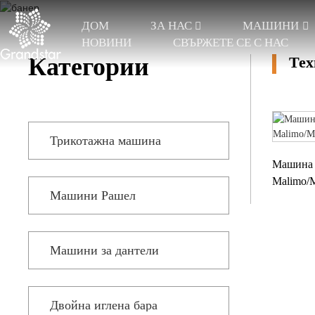
ДОМ
ЗА НАС
МАШИНИ
НОВИНИ
СВЪРЖЕТЕ СЕ С НАС
Категории
Тех
Трикотажна машина
Машина 
Malimo/M
Машини Рашел
ЕЛАСТИЧЕН РАШЕЛ
ТРИКО С 2 ПРЪТА
ЖАКАРД РАШЕЛ
ЖАК
Машини за дантели
ТРИКО С 3 ПРЪТА
ЖАКАРДОВА ЗАВЕСА
ДАНТ
ТРИКО 4 БАРА И ОЩЕ
ДАН
Двойна иглена бара
ТРИКО С ЖАКАРД
ПАД