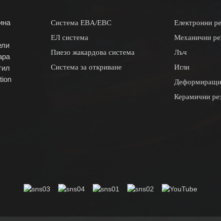
ина
Система EBA/EBC
Електронни ре
ЕЛ система
Механични ре
ели
Пиезо жакардова система
Лъч
ара
Система за откриване
Игли
тил
tion
Деформиращи
Керамични ре