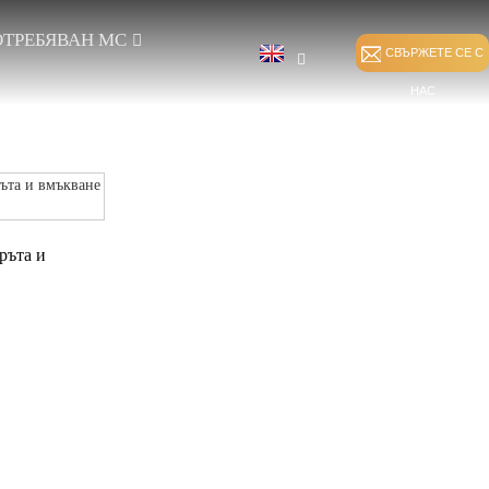
ТРЕБЯВАН MC
СВЪРЖЕТЕ СЕ С
НАС
ръта и
НИ
ЗАЛЕПВАНЕ НА
ДИРЕКТНО
ДЕЛИЯ
ШЕВОВЕ
ДЕФОРМИРАНЕ
HKS С ВМЪКВАНЕ
ИЗКРИВЯВАНЕ НА
НА ВЪТЪК
СПАНДЕКС