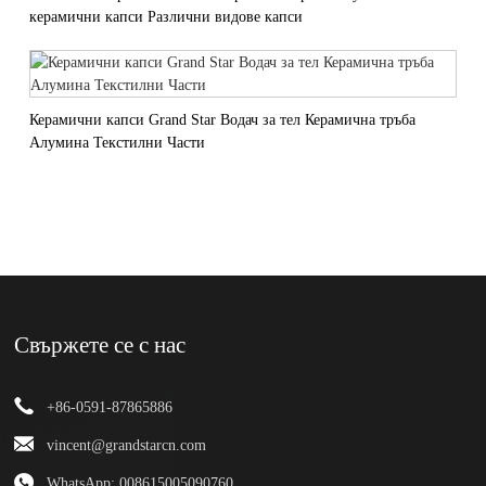
керамични капси Различни видове капси
Керамични капси Grand Star Водач за тел Керамична тръба
Алумина Текстилни Части
Свържете се с нас
+86-0591-87865886
vincent@grandstarcn.com
WhatsApp: 008615005090760