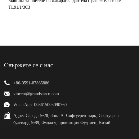
Машина за плетене на жакардова дантела с рашел Fall Plate
TL91/1/36B
Свържете се с нас
+86-0591-87865886
vincent@grandstarcn.com
WhatsApp: 008615005090760
Адрес:
Сграда №28, Зона А, Софтуерен парк, Софтуерен
булевард №89, Фуджоу, провинция Фудзиен, Китай.