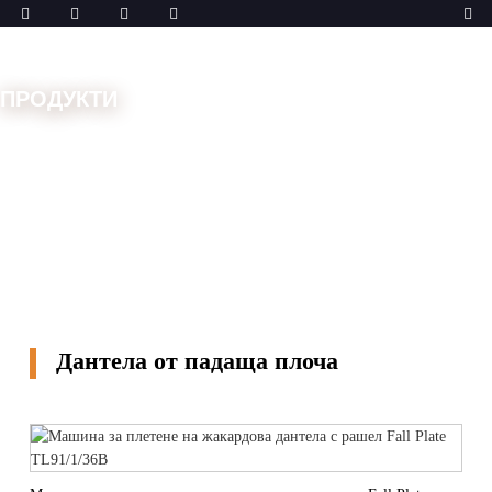
ПРОДУКТИ
Дом
Машини
Машини за дантели
Дантела от
падаща плоча
Дантела от падаща плоча