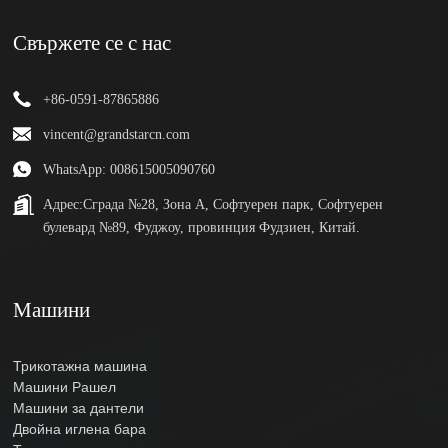
Свържете се с нас
+86-0591-87865886
vincent@grandstarcn.com
WhatsApp: 008615005090760
Адрес:
Сграда №28, Зона А, Софтуерен парк, Софтуерен
булевард №89, Фуджоу, провинция Фудзиен, Китай.
Машини
Трикотажна машина
Машини Рашел
Машини за дантели
Двойна иглена бара