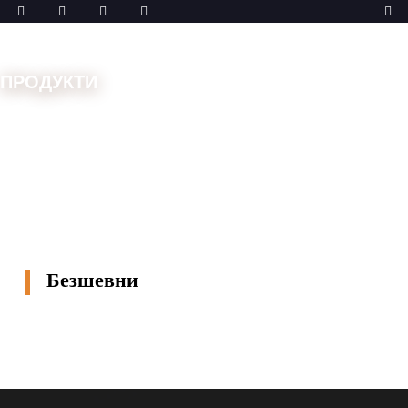
ПРОДУКТИ
Дом
Машини
Двойна иглена бара
Безшевни
Безшевни