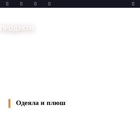
ПРОДУКТИ
Дом
Машини
Двойна иглена бара
Одеяла и
плюш
Одеяла и плюш