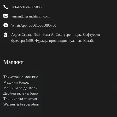
+86-0591-87865886
vincent@grandstarcn.com
WhatsApp: 008615005090760
Адрес:
Сграда №28, Зона А, Софтуерен парк, Софтуерен
булевард №89, Фуджоу, провинция Фудзиен, Китай.
Машини
Трикотажна машина
Машини Рашел
Машини за дантели
Двойна иглена бара
Технически текстил
Warper & Preparation